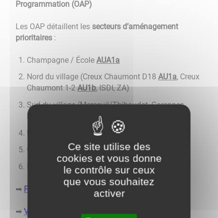
Programmation (OAP)
Les OAP détaillent les
secteurs d’aménagement
prioritaires
:
Champagne / École
AUA1a
Nord du village (Creux Chaumont D18
AU1a
, Creux
Chaumont 1-2
AU1b
, ISDI, ZA)
Sud du village (Merceuil/Thibaudot, Garennes,
Pâquier Large…)
Ruotte, Corvée, Maupas
Ce site utilise des
Champs du Moulin, Croix Blanche, Créa
cookies et vous donne
Petit patrimoine
le contrôle sur ceux
que vous souhaitez
Principe de zonage et d'OAP sur la commune
➡
activer
Voir les OAP par secteur
➡