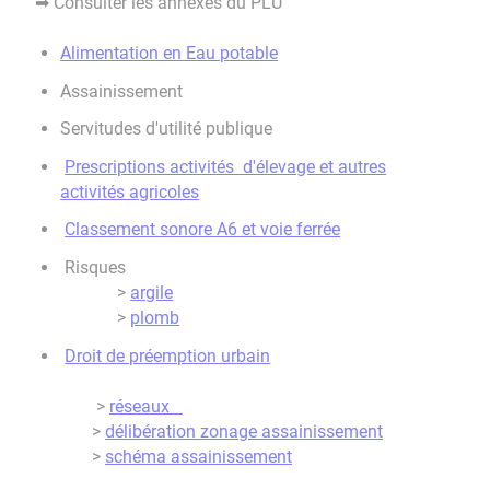
Consulter les annexes du PLU
➡
Alimentation en Eau potable
Assainissement
Servitudes d'utilité publique
Prescriptions activités d'élevage et autres
activités agricoles
Classement sonore A6 et voie ferrée
Risques
>
argile
>
plomb
Droit de préemption urbain
>
réseaux
>
délibération zonage assainissement
>
schéma assainissement