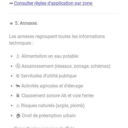
Consulter règles d'application par zone
➡
5. Annexes
🔹
Les annexes regroupent toutes les informations
techniques :
Alimentation en eau potable
💧
Assainissement (réseaux, zonage, schémas)
🚰
Servitudes d’utilité publique
⚙️
Activités agricoles et d’élevage
🐄
Classement sonore A6 et voie ferrée
🚆
Risques naturels (argile, plomb)
⚠️
Droit de préemption urbain
🏠