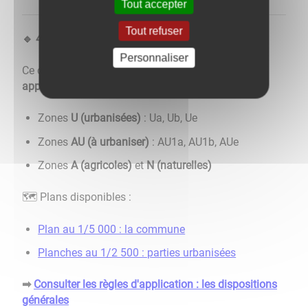
Tout accepter
Tout refuser
4. Règlement et zonage
🔹
Personnaliser
Ce document indique les
règles d’urbanisme
applicables
selon chaque zone :
Zones
U (urbanisées)
: Ua, Ub, Ue
Zones
AU (à urbaniser)
: AU1a, AU1b, AUe
Zones
A (agricoles)
et
N (naturelles)
Plans disponibles :
🗺️
Plan au 1/5 000 : la commune
Planches au 1/2 500 : parties urbanisées
Consulter les règles d'application : les dispositions
➡
générales