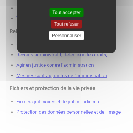
Recensement citoyen, JDC et Service national
Tout accepter
Volontariats
Tout refuser
Relations avec l'administration
Personnaliser
Obligations de l'administration
Recours administratif, défenseur des droits, ...
Agir en justice contre l'administration
Mesures contraignantes de l'administration
Fichiers et protection de la vie privée
Fichiers judiciaires et de police judiciaire
Protection des données personnelles et de l'image