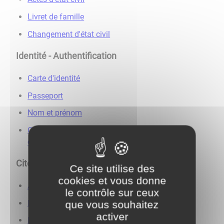
Livret de famille
Changement d'état civil
Identité - Authentification
Carte d'identité
Passeport
Nom et prénom
Certificat, copie, légalisation et conservation de
documents
Citoyenneté
Ce site utilise des
cookies et vous donne
Anciens combattants
le contrôle sur ceux
Élections
que vous souhaitez
activer
Médailles et décorations officielles